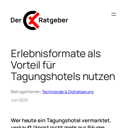
Zum
Inhalt
springen
Erlebnisformate als
Vorteil für
Tagungshotels nutzen
Beitragsthemen:
Technologie & Digitalisierung
Juni 2026
Wer heute ein Tagungshotel vermarktet,
verkauft längst nicht mehr nur Räume,